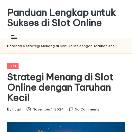
Panduan Lengkap untuk
Skip
to
Sukses di Slot Online
content
Beranda
»
Strategi Menang di Slot Online dengan Taruhan Kecil
Posted
Slot
in
Strategi Menang di Slot
Online dengan Taruhan
Kecil
By
hctjd
November 1, 2024
No Comments
Posted
by