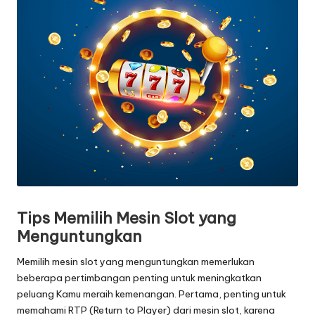
Tips Memilih Mesin Slot yang
Menguntungkan
Memilih mesin
slot
yang menguntungkan memerlukan
beberapa pertimbangan penting untuk meningkatkan
peluang Kamu meraih kemenangan. Pertama, penting untuk
memahami RTP (Return to Player) dari mesin slot, karena