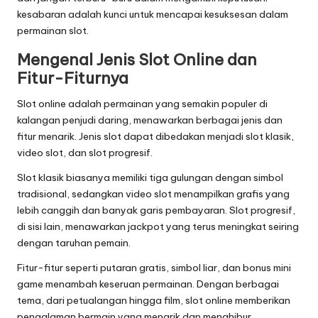
kesabaran adalah kunci untuk mencapai kesuksesan dalam
permainan slot.
Mengenal Jenis Slot Online dan
Fitur-Fiturnya
Slot online adalah permainan yang semakin populer di
kalangan penjudi daring, menawarkan berbagai jenis dan
fitur menarik. Jenis slot dapat dibedakan menjadi slot klasik,
video slot, dan slot progresif.
Slot klasik biasanya memiliki tiga gulungan dengan simbol
tradisional, sedangkan video slot menampilkan grafis yang
lebih canggih dan banyak garis pembayaran. Slot progresif,
di sisi lain, menawarkan jackpot yang terus meningkat seiring
dengan taruhan pemain.
Fitur-fitur seperti putaran gratis, simbol liar, dan bonus mini
game menambah keseruan permainan. Dengan berbagai
tema, dari petualangan hingga film, slot online memberikan
pengalaman bermain yang menarik dan menghibur.