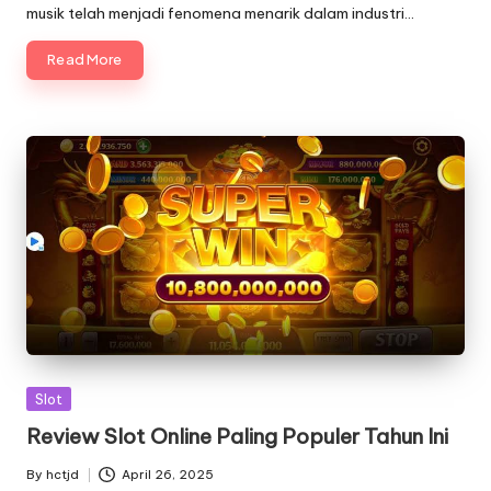
musik telah menjadi fenomena menarik dalam industri…
Read More
Posted
Slot
in
Review Slot Online Paling Populer Tahun Ini
By
hctjd
April 26, 2025
Posted