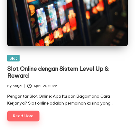
Posted
Slot
in
Slot Online dengan Sistem Level Up &
Reward
By
hctjd
April 21, 2025
Posted
by
Pengantar Slot Online: Apa Itu dan Bagaimana Cara
Kerjanya? Slot online adalah permainan kasino yang…
Read More