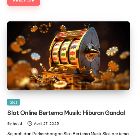
Read More
Posted
Slot
in
Slot Online Bertema Musik: Hiburan Ganda!
By
hctjd
April 27, 2025
Posted
by
Sejarah dan Perkembangan Slot Bertema Musik Slot bertema