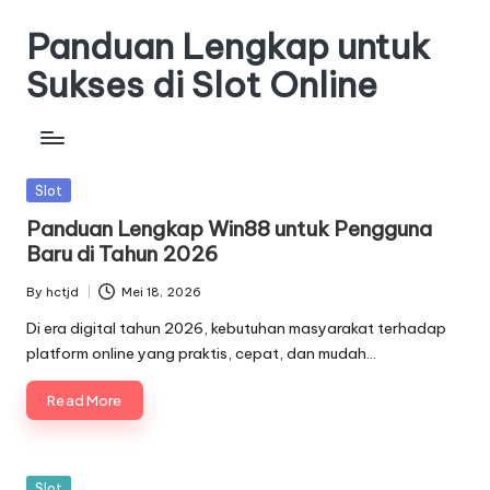
Panduan Lengkap untuk
Skip
to
Sukses di Slot Online
content
Posted
Slot
in
Panduan Lengkap Win88 untuk Pengguna
Baru di Tahun 2026
By
hctjd
Mei 18, 2026
Posted
by
Di era digital tahun 2026, kebutuhan masyarakat terhadap
platform online yang praktis, cepat, dan mudah…
Read More
Posted
Slot