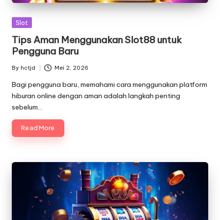
Posted
Slot
in
Tips Aman Menggunakan Slot88 untuk
Pengguna Baru
By
hctjd
Mei 2, 2026
Posted
by
Bagi pengguna baru, memahami cara menggunakan platform
hiburan online dengan aman adalah langkah penting
sebelum…
Read More