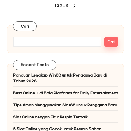
Paginasi
1
2
3
…
9
NEXT
pos
PAGE
Cari
Cari
Recent Posts
Panduan Lengkap Win88 untuk Pengguna Baru di
Tahun 2026
Best Online Judi Bola Platforms for Daily Entertainment
Tips Aman Menggunakan Slot88 untuk Pengguna Baru
Slot Online dengan Fitur Respin Terbaik
5 Slot Online yang Cocok untuk Pemain Sabar