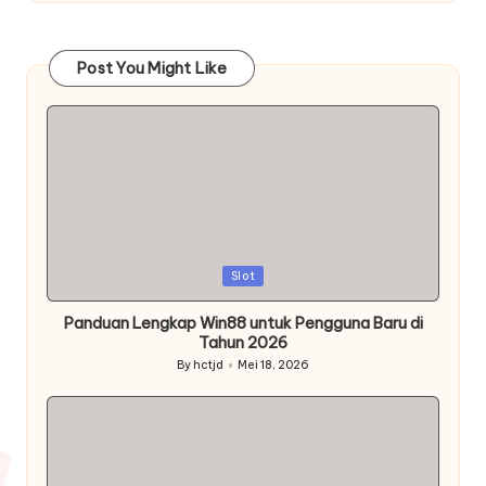
Post You Might Like
Posted
Slot
in
Panduan Lengkap Win88 untuk Pengguna Baru di
Tahun 2026
By
hctjd
Mei 18, 2026
Posted
by