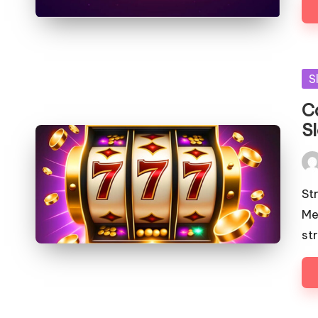
Po
S
in
C
Sl
Pos
by
St
Me
st