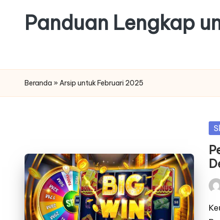
Panduan Lengkap unt
Skip
to
content
Beranda
»
Arsip untuk Februari 2025
Po
S
in
P
D
Pos
by
Ke