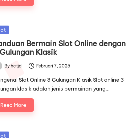
sted
lot
anduan Bermain Slot Online dengan
 Gulungan Klasik
By
hctjd
Februari 7, 2025
ted
ngenal Slot Online 3 Gulungan Klasik Slot online 3
lungan klasik adalah jenis permainan yang…
Read More
sted
lot