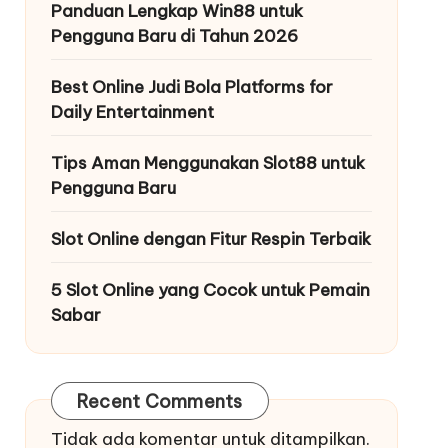
Panduan Lengkap Win88 untuk
Pengguna Baru di Tahun 2026
Best Online Judi Bola Platforms for
Daily Entertainment
Tips Aman Menggunakan Slot88 untuk
Pengguna Baru
Slot Online dengan Fitur Respin Terbaik
5 Slot Online yang Cocok untuk Pemain
Sabar
Recent Comments
Tidak ada komentar untuk ditampilkan.