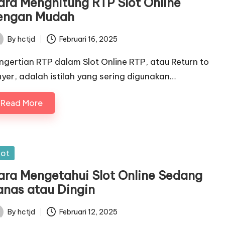
ara Menghitung RTP Slot Online
engan Mudah
By
hctjd
Februari 16, 2025
ted
ngertian RTP dalam Slot Online RTP, atau Return to
ayer, adalah istilah yang sering digunakan…
Read More
sted
lot
ara Mengetahui Slot Online Sedang
anas atau Dingin
By
hctjd
Februari 12, 2025
ted