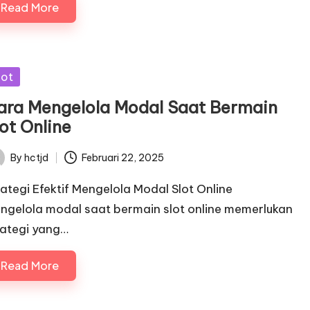
Read More
sted
lot
ara Mengelola Modal Saat Bermain
ot Online
By
hctjd
Februari 22, 2025
ted
rategi Efektif Mengelola Modal Slot Online
ngelola modal saat bermain slot online memerlukan
rategi yang…
Read More