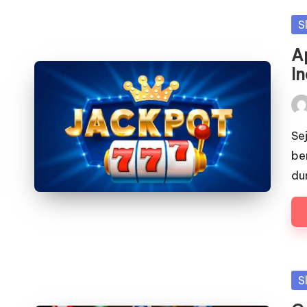
Po
S
in
A
I
Pos
by
Se
be
du
Po
S
in