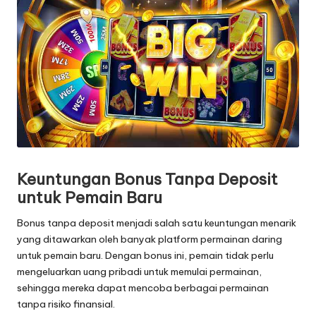
Keuntungan Bonus Tanpa Deposit
untuk Pemain Baru
Bonus
tanpa deposit menjadi salah satu keuntungan menarik
yang ditawarkan oleh banyak platform permainan daring
untuk pemain baru. Dengan bonus ini, pemain tidak perlu
mengeluarkan uang pribadi untuk memulai permainan,
sehingga mereka dapat mencoba berbagai permainan
tanpa risiko finansial.