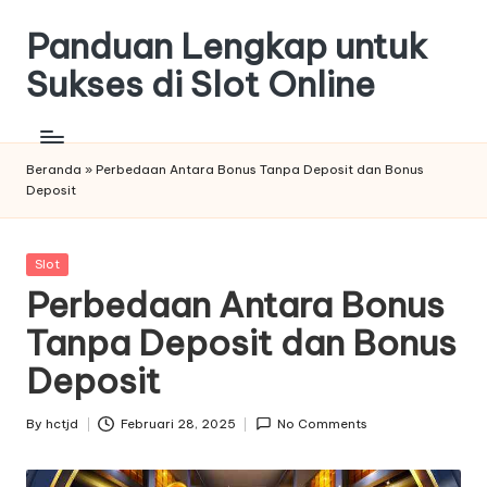
Panduan Lengkap untuk
Skip
to
Sukses di Slot Online
content
Beranda
»
Perbedaan Antara Bonus Tanpa Deposit dan Bonus
Deposit
Posted
Slot
in
Perbedaan Antara Bonus
Tanpa Deposit dan Bonus
Deposit
By
hctjd
Februari 28, 2025
No Comments
Posted
by