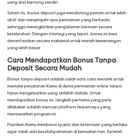
uang dari kantong sendiri.
Selain itu, bonus deposit juga mendorong pemain untuk lebih
aktif dan menjelajahi opsi permainan yang berbeda,
sehingga meningkatkan pengalaman bermain secara
keseluruhan. Dengan strategi yang tepat, bonus ini bisa
dimanfaatkan secara maksimal untuk meraih kemenangan
yang lebih besar.
Cara Mendapatkan Bonus Tanpa
Deposit Secara Mudah
Bonus tanpa deposit adalah salah satu cara menarik untuk
memulai perjalanan Kamu di dunia permainan online tanpa
harus mengeluarkan uang terlebih dahulu. Untuk
mendapatkan bonus ini, langkah pertama yang perlu
dilakukan adalah mencari platform terpercaya yang
menawarkan program ini.
Pastikan Kamu membaca syarat dan ketentuan yang berlaku
agar tidak ada kesalahpahaman di kemudian hari. Setelah