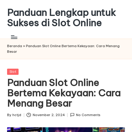
Panduan Lengkap untuk
Skip
to
Sukses di Slot Online
content
Beranda
»
Panduan Slot Online Bertema Kekayaan: Cara Menang
Besar
Posted
Slot
in
Panduan Slot Online
Bertema Kekayaan: Cara
Menang Besar
By
hctjd
November 2, 2024
No Comments
Posted
by