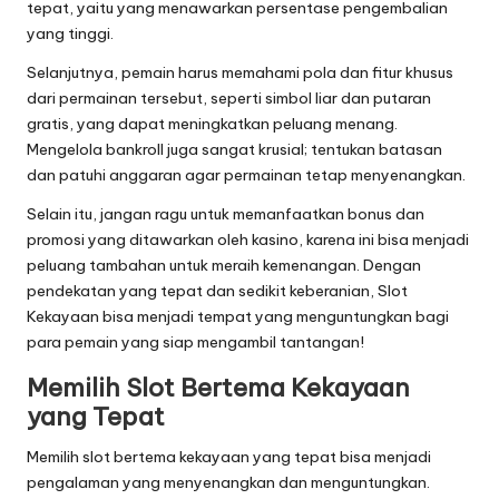
tepat, yaitu yang menawarkan persentase pengembalian
yang tinggi.
Selanjutnya, pemain harus memahami pola dan fitur khusus
dari permainan tersebut, seperti simbol liar dan putaran
gratis, yang dapat meningkatkan peluang menang.
Mengelola bankroll juga sangat krusial; tentukan batasan
dan patuhi anggaran agar permainan tetap menyenangkan.
Selain itu, jangan ragu untuk memanfaatkan bonus dan
promosi yang ditawarkan oleh kasino, karena ini bisa menjadi
peluang tambahan untuk meraih kemenangan. Dengan
pendekatan yang tepat dan sedikit keberanian, Slot
Kekayaan bisa menjadi tempat yang menguntungkan bagi
para pemain yang siap mengambil tantangan!
Memilih Slot Bertema Kekayaan
yang Tepat
Memilih slot bertema kekayaan yang tepat bisa menjadi
pengalaman yang menyenangkan dan menguntungkan.