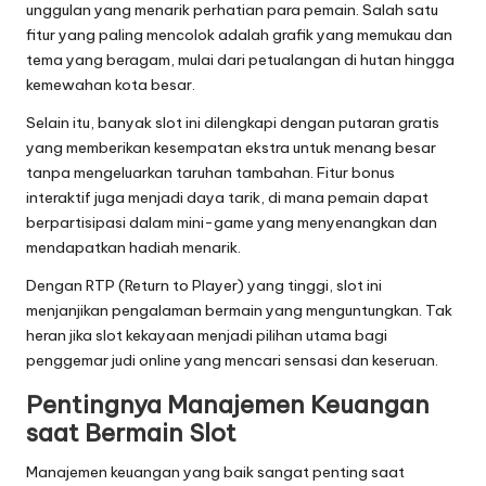
unggulan yang menarik perhatian para pemain. Salah satu
fitur yang paling mencolok adalah grafik yang memukau dan
tema yang beragam, mulai dari petualangan di hutan hingga
kemewahan kota besar.
Selain itu, banyak slot ini dilengkapi dengan putaran gratis
yang memberikan kesempatan ekstra untuk menang besar
tanpa mengeluarkan taruhan tambahan. Fitur bonus
interaktif juga menjadi daya tarik, di mana pemain dapat
berpartisipasi dalam mini-game yang menyenangkan dan
mendapatkan hadiah menarik.
Dengan RTP (Return to Player) yang tinggi, slot ini
menjanjikan pengalaman bermain yang menguntungkan. Tak
heran jika slot kekayaan menjadi pilihan utama bagi
penggemar judi online yang mencari sensasi dan keseruan.
Pentingnya Manajemen Keuangan
saat Bermain Slot
Manajemen keuangan yang baik sangat penting saat