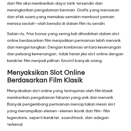
dari film aksi memberikan daya tarik tersendiri dan
meningkatkan pengalaman bermain. Grafis yang menawan
dan efek suara yang memukau semakin membuat pemain
merasa seolah-olah berada di dalam film itu sendiri.
Selain itu, fitur bonus yang sering kali dihadirkan dalam slot
online berdasarkan film menjadikan permainan lebih menarik
dan menguntungkan. Dengan kombinasi antara kesenangan
dan peluang kemenangan, tidak heran jika slot online dengan
karakter film menjadi pilihan
favorit
banyak orang.
Menyaksikan Slot Online
Berdasarkan Film Klasik
Menyaksikan slot online yang terinspirasi oleh film klasik
memberikan pengalaman hiburan yang unik dan menarik.
Banyak pengembang permainan menciptakan mesin slot
yang menampilkan elemen-elemen ikonik dari film-film
legendaris, seperti karakter, soundtrack, dan adegan
terkenal.