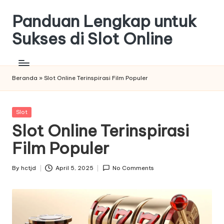
Panduan Lengkap untuk
Skip
to
Sukses di Slot Online
content
Beranda
»
Slot Online Terinspirasi Film Populer
Posted
Slot
in
Slot Online Terinspirasi
Film Populer
By
hctjd
April 5, 2025
No Comments
Posted
by