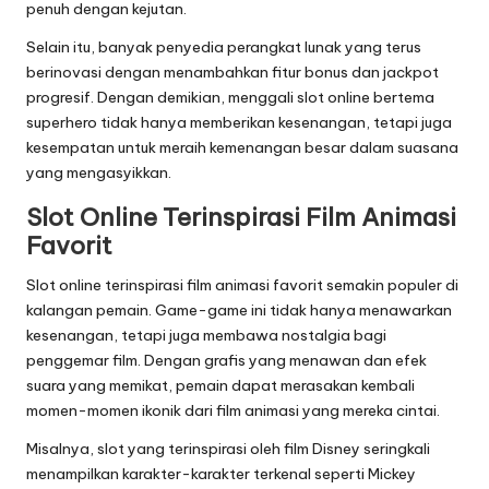
penuh dengan kejutan.
Selain itu, banyak penyedia perangkat lunak yang terus
berinovasi dengan menambahkan fitur bonus dan jackpot
progresif. Dengan demikian, menggali slot online bertema
superhero tidak hanya memberikan kesenangan, tetapi juga
kesempatan untuk meraih kemenangan besar dalam suasana
yang mengasyikkan.
Slot Online Terinspirasi Film Animasi
Favorit
Slot online terinspirasi film animasi favorit semakin populer di
kalangan pemain. Game-game ini tidak hanya menawarkan
kesenangan, tetapi juga membawa nostalgia bagi
penggemar film. Dengan grafis yang menawan dan efek
suara yang memikat, pemain dapat merasakan kembali
momen-momen ikonik dari film animasi yang mereka cintai.
Misalnya, slot yang terinspirasi oleh film Disney seringkali
menampilkan karakter-karakter terkenal seperti Mickey