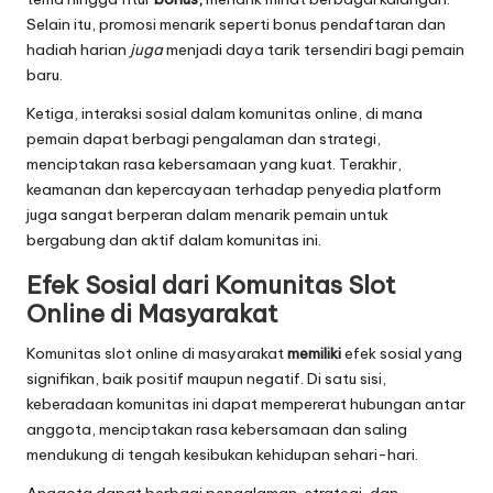
Selain itu, promosi menarik seperti bonus pendaftaran dan
hadiah harian
juga
menjadi daya tarik tersendiri bagi pemain
baru.
Ketiga, interaksi sosial dalam komunitas online, di mana
pemain dapat berbagi pengalaman dan strategi,
menciptakan rasa kebersamaan yang kuat. Terakhir,
keamanan dan kepercayaan terhadap penyedia platform
juga sangat berperan dalam menarik pemain untuk
bergabung dan aktif dalam komunitas ini.
Efek Sosial dari Komunitas Slot
Online di Masyarakat
Komunitas slot online di masyarakat
memiliki
efek sosial yang
signifikan, baik positif maupun negatif. Di satu sisi,
keberadaan komunitas ini dapat mempererat hubungan antar
anggota, menciptakan rasa kebersamaan dan saling
mendukung di tengah kesibukan kehidupan sehari-hari.