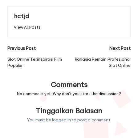
hctjd
View All Posts
Post
Previous Post
Next Post
navigation
Slot Online Terinspirasi Film
Rahasia Pemain Profesional
Populer
Slot Online
Comments
No comments yet. Why don’t you start the discussion?
Tinggalkan Balasan
You must be
logged in
to post a comment.