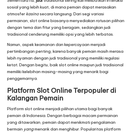
Sementara itu,
judi
tradisional sering kali melibatkan interaksi
sosial yang lebih kuat, di mana pemain dapat merasakan
atmosfer
kasino
secara langsung. Dari segi variasi
permainan, slot online biasanya menyediakan ratusan pilihan
dengan tema dan fitur yang beragam, sedangkan judi
tradisional cenderung memiliki opsi yang lebih terbatas.
Namun, aspek keamanan dan kepercayaan menjadi
pertimbangan penting, karena banyak pemain masih merasa
lebih nyaman dengan judi tradisional yang memiliki regulasi
ketat. Dengan begitu, baik slot online maupun judi tradisional
memiliki kelebihan masing-masing yang menarik bagi
penggemarnya.
Platform Slot Online Terpopuler di
Kalangan Pemain
Platform slot online menjadi pilihan utama bagi banyak
pemain di Indonesia. Dengan berbagai macam permainan
yang ditawarkan, pemain dapat menikmati pengalaman
bermain
yang
menarik dan menghibur. Popularitas platform