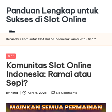
Panduan Lengkap untuk
Skip
to
Sukses di Slot Online
content
Beranda
»
Komunitas Slot Online Indonesia: Ramai atau Sepi?
Posted
Slot
in
Komunitas Slot Online
Indonesia: Ramai atau
Sepi?
By
hctjd
April 6, 2025
No Comments
Posted
by