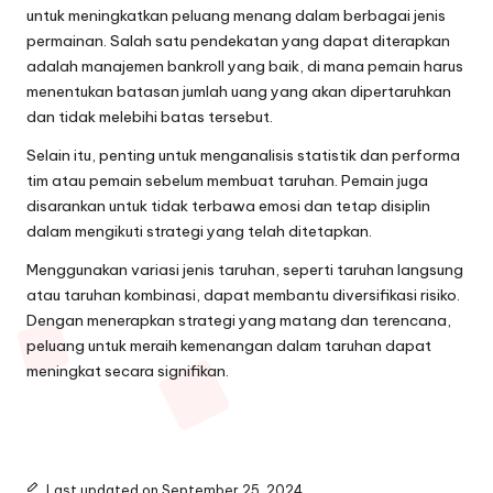
untuk meningkatkan peluang menang dalam berbagai jenis
permainan. Salah satu pendekatan yang dapat diterapkan
adalah manajemen bankroll yang baik, di mana pemain harus
menentukan batasan jumlah uang yang akan dipertaruhkan
dan tidak melebihi batas tersebut.
Selain itu, penting untuk menganalisis statistik dan performa
tim atau pemain sebelum membuat taruhan. Pemain juga
disarankan untuk tidak terbawa emosi dan tetap disiplin
dalam mengikuti strategi yang telah ditetapkan.
Menggunakan variasi jenis taruhan, seperti taruhan langsung
atau taruhan kombinasi, dapat membantu diversifikasi risiko.
Dengan menerapkan strategi yang matang dan terencana,
peluang untuk meraih kemenangan dalam taruhan dapat
meningkat secara signifikan.
Last updated on September 25, 2024