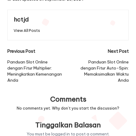
hctjd
View All Posts
Post
Previous Post
Next Post
navigation
Panduan Slot Online
Panduan Slot Online
dengan Fitur Multiplier:
dengan Fitur Auto-Spin:
Meningkatkan Kemenangan
Memaksimalkan Waktu
Anda
Anda
Comments
No comments yet. Why don’t you start the discussion?
Tinggalkan Balasan
You must be
logged in
to post a comment.