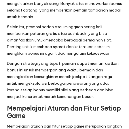
mengeluarkan banyak uang. Banyak situs menawarkan bonus
selamat datang, yang memberikan pemain tambahan modal
untuk bermain.
Selain itu, promosi harian atau mingguan sering kali
memberikan putaran gratis atau cashback, yang bisa
dimanfaatkan untuk mencoba berbagai permainan slot.
Penting untuk membaca syarat dan ketentuan sebelum
mengklaim bonus ini agar tidak mengalami kekecewaan.
Dengan strategi yang tepat, pemain dapat memanfaatkan
bonus ini untuk memperpanjang waktu bermain dan
meningkatkan kemungkinan meraih jackpot. Jangan ragu
untuk mengeksplorasi berbagai penawaran yang ada,
karena setiap bonus memiliki nilai yang berbeda dan bisa
menjadi kunci untuk meraih kemenangan besar.
Mempelajari Aturan dan Fitur Setiap
Game
Mempelajari aturan dan fitur setiap game merupakan langkah