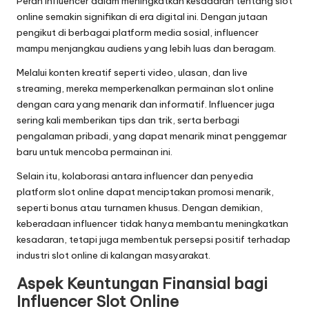
Peran influencer dalam meningkatkan kesadaran tentang slot
online semakin signifikan di era digital ini. Dengan jutaan
pengikut di berbagai platform media sosial, influencer
mampu menjangkau audiens yang lebih luas dan beragam.
Melalui konten kreatif seperti video, ulasan, dan live
streaming, mereka memperkenalkan permainan slot online
dengan cara yang menarik dan informatif. Influencer juga
sering kali memberikan tips dan trik, serta berbagi
pengalaman pribadi, yang dapat menarik minat penggemar
baru untuk mencoba permainan ini.
Selain itu, kolaborasi antara influencer dan penyedia
platform slot online dapat menciptakan promosi menarik,
seperti bonus atau turnamen khusus. Dengan demikian,
keberadaan influencer tidak hanya membantu meningkatkan
kesadaran, tetapi juga membentuk persepsi positif terhadap
industri slot online di kalangan masyarakat.
Aspek Keuntungan Finansial bagi
Influencer Slot Online