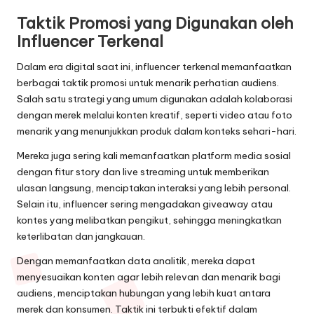
Taktik Promosi yang Digunakan oleh
Influencer Terkenal
Dalam era digital saat ini, influencer terkenal memanfaatkan
berbagai taktik promosi untuk menarik perhatian audiens.
Salah satu strategi yang umum digunakan adalah kolaborasi
dengan merek melalui konten kreatif, seperti video atau foto
menarik yang menunjukkan produk dalam konteks sehari-hari.
Mereka juga sering kali memanfaatkan platform media sosial
dengan fitur story dan live streaming untuk memberikan
ulasan langsung, menciptakan interaksi yang lebih personal.
Selain itu, influencer sering mengadakan giveaway atau
kontes yang melibatkan pengikut, sehingga meningkatkan
keterlibatan dan jangkauan.
Dengan memanfaatkan data analitik, mereka dapat
menyesuaikan konten agar lebih relevan dan menarik bagi
audiens, menciptakan hubungan yang lebih kuat antara
merek dan konsumen. Taktik ini terbukti efektif dalam