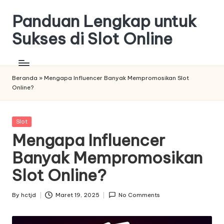
Panduan Lengkap untuk
Skip
to
Sukses di Slot Online
content
Beranda
»
Mengapa Influencer Banyak Mempromosikan Slot
Online?
Posted
Slot
in
Mengapa Influencer
Banyak Mempromosikan
Slot Online?
By
hctjd
Maret 19, 2025
No Comments
Posted
by