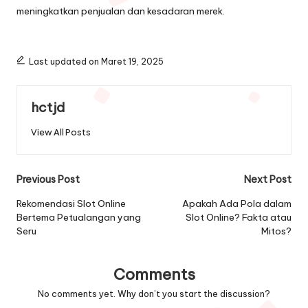
meningkatkan penjualan dan kesadaran merek.
Last updated on Maret 19, 2025
hctjd
View All Posts
Post
Previous Post
Next Post
navigation
Rekomendasi Slot Online
Apakah Ada Pola dalam
Bertema Petualangan yang
Slot Online? Fakta atau
Seru
Mitos?
Comments
No comments yet. Why don’t you start the discussion?