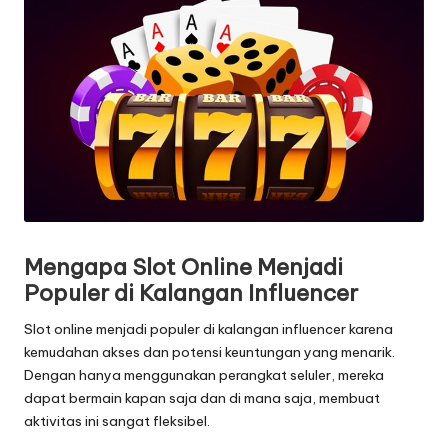
Mengapa Slot Online Menjadi
Populer di Kalangan Influencer
Slot
online menjadi populer di kalangan influencer karena
kemudahan akses dan potensi keuntungan yang menarik.
Dengan hanya menggunakan perangkat seluler, mereka
dapat bermain kapan saja dan di mana saja, membuat
aktivitas ini sangat fleksibel.