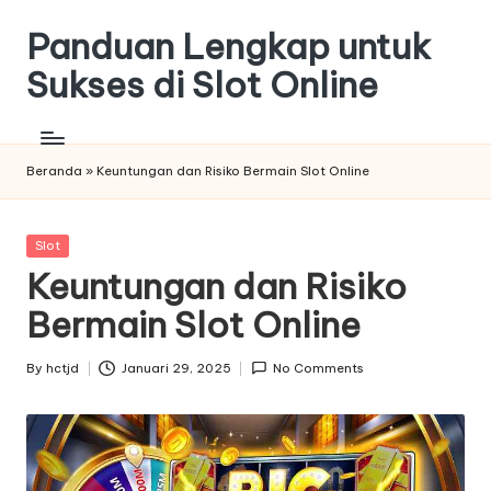
Panduan Lengkap untuk
Skip
to
Sukses di Slot Online
content
Beranda
»
Keuntungan dan Risiko Bermain Slot Online
Posted
Slot
in
Keuntungan dan Risiko
Bermain Slot Online
By
hctjd
Januari 29, 2025
No Comments
Posted
by