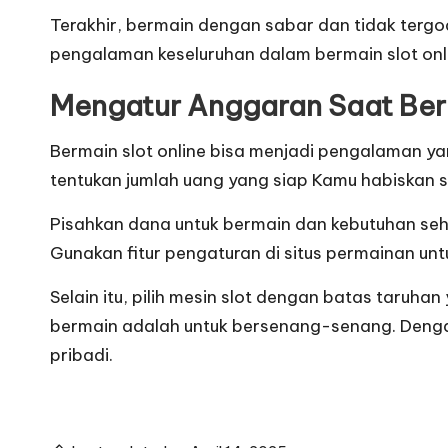
Terakhir, bermain dengan sabar dan tidak terg
pengalaman keseluruhan dalam bermain slot onl
Mengatur Anggaran Saat Berm
Bermain slot online bisa menjadi pengalaman y
tentukan jumlah uang yang siap Kamu habiskan 
Pisahkan dana untuk bermain dan kebutuhan seha
Gunakan fitur pengaturan di situs permainan 
Selain itu, pilih mesin slot dengan batas taru
bermain adalah untuk bersenang-senang. Denga
pribadi.