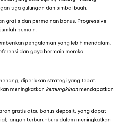
engan tiga gulungan dan simbol buah.
ran gratis dan permainan bonus. Progressive
 jumlah pemain.
, memberikan pengalaman yang lebih mendalam.
referensi dan gaya bermain mereka.
enang, diperlukan strategi yang tepat.
 akan meningkatkan
kemungkinan
mendapatkan
aran gratis atau bonus deposit, yang dapat
al; jangan terburu-buru dalam meningkatkan