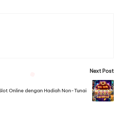
Next Post
Slot Online dengan Hadiah Non-Tunai