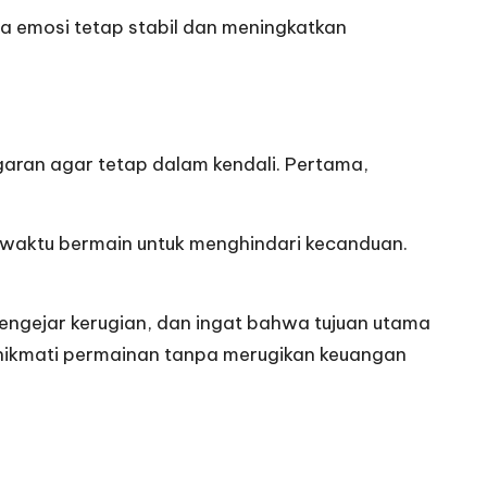
a emosi tetap stabil dan meningkatkan
aran agar tetap dalam kendali. Pertama,
s waktu bermain untuk menghindari kecanduan.
mengejar kerugian, dan ingat bahwa tujuan utama
nikmati permainan tanpa merugikan keuangan