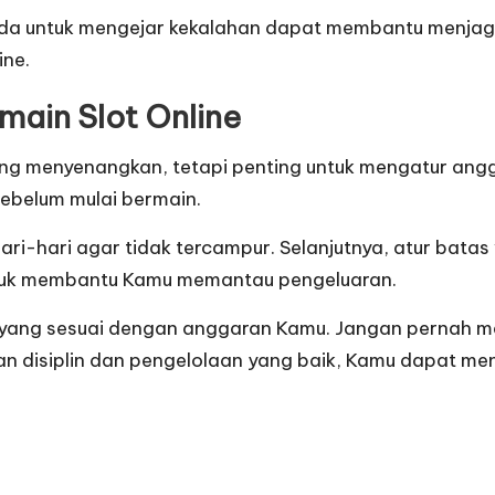
oda untuk mengejar kekalahan dapat membantu menjag
ine.
ain Slot Online
ang menyenangkan, tetapi penting untuk mengatur angg
sebelum mulai bermain.
ri-hari agar tidak tercampur. Selanjutnya, atur bata
untuk membantu Kamu memantau pengeluaran.
han yang sesuai dengan anggaran Kamu. Jangan pernah 
n disiplin dan pengelolaan yang baik, Kamu dapat me