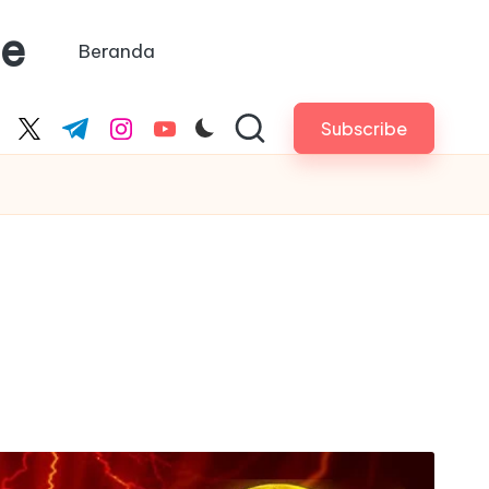
ne
Beranda
Subscribe
cebook.com
twitter.com
t.me
instagram.com
youtube.com