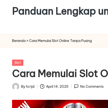
Panduan Lengkap unt
Skip
to
content
Beranda
»
Cara Memulai Slot Online Tanpa Pusing
Posted
Slot
in
Cara Memulai Slot O
By
hctjd
April 14, 2025
No Comments
Posted
by